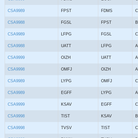
CSA9989
FPST
FDMS
C
CSA9988
FGSL
FPST
B
CSA9989
LFPG
FGSL
C
CSA9988
UATT
LFPG
A
CSA9999
OIZH
UATT
A
CSA9998
OMFJ
OIZH
A
CSA9989
LYPG
OMFJ
C
CSA9989
EGFF
LYPG
A
CSA9999
KSAV
EGFF
C
CSA9998
TIST
KSAV
B
CSA9998
TVSV
TIST
C