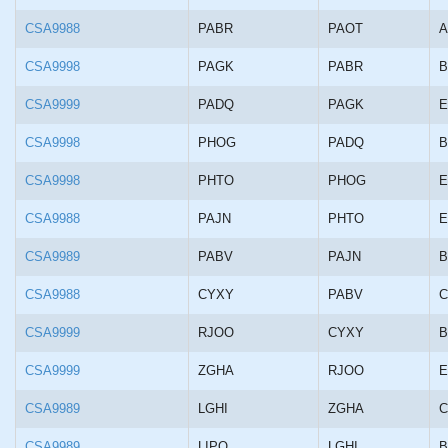
CSA9988
PABR
PAOT
A
CSA9998
PAGK
PABR
B
CSA9999
PADQ
PAGK
E
CSA9998
PHOG
PADQ
B
CSA9998
PHTO
PHOG
E
CSA9988
PAJN
PHTO
E
CSA9989
PABV
PAJN
B
CSA9988
CYXY
PABV
C
CSA9999
RJOO
CYXY
B
CSA9999
ZGHA
RJOO
E
CSA9989
LGHI
ZGHA
C
CSA9989
LIPQ
LGHI
B