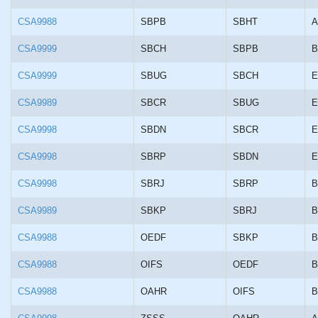
CSA9988
SBPB
SBHT
A
CSA9999
SBCH
SBPB
B
CSA9999
SBUG
SBCH
E
CSA9989
SBCR
SBUG
E
CSA9998
SBDN
SBCR
E
CSA9998
SBRP
SBDN
E
CSA9998
SBRJ
SBRP
B
CSA9989
SBKP
SBRJ
B
CSA9988
OEDF
SBKP
B
CSA9988
OIFS
OEDF
B
CSA9988
OAHR
OIFS
B