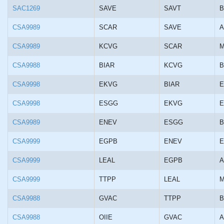
SAC1269
SAVE
SAVT
B
CSA9989
SCAR
SAVE
A
CSA9989
KCVG
SCAR
M
CSA9988
BIAR
KCVG
B
CSA9998
EKVG
BIAR
E
CSA9998
ESGG
EKVG
E
CSA9989
ENEV
ESGG
B
CSA9999
EGPB
ENEV
E
CSA9999
LEAL
EGPB
A
CSA9999
TTPP
LEAL
M
CSA9988
GVAC
TTPP
B
CSA9988
OIIE
GVAC
A