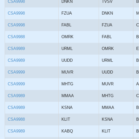
CSA9998
DNKN
TVSV
B
CSA9998
FZUA
DNKN
M
CSA9998
FABL
FZUA
C
CSA9988
OMRK
FABL
B
CSA9989
URML
OMRK
E
CSA9989
UUDD
URML
B
CSA9999
MUVR
UUDD
B
CSA9999
MHTG
MUVR
A
CSA9989
MMAA
MHTG
C
CSA9989
KSNA
MMAA
B
CSA9988
KLIT
KSNA
B
CSA9989
KABQ
KLIT
B