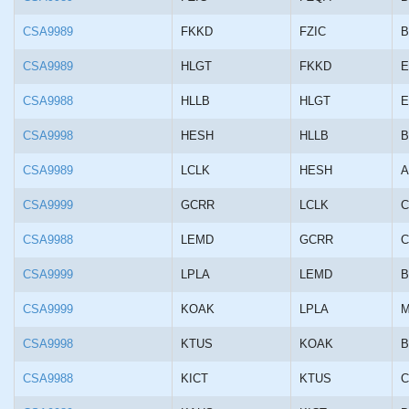
CSA9989
FKKD
FZIC
B
CSA9989
HLGT
FKKD
E
CSA9988
HLLB
HLGT
E
CSA9998
HESH
HLLB
B
CSA9989
LCLK
HESH
A
CSA9999
GCRR
LCLK
C
CSA9988
LEMD
GCRR
C
CSA9999
LPLA
LEMD
B
CSA9999
KOAK
LPLA
M
CSA9998
KTUS
KOAK
B
CSA9988
KICT
KTUS
C