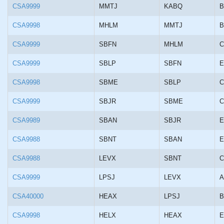
CSA9999
MMTJ
KABQ
B
CSA9998
MHLM
MMTJ
B
CSA9999
SBFN
MHLM
C
CSA9999
SBLP
SBFN
E
CSA9998
SBME
SBLP
C
CSA9999
SBJR
SBME
C
CSA9989
SBAN
SBJR
E
CSA9988
SBNT
SBAN
E
CSA9988
LEVX
SBNT
C
CSA9999
LPSJ
LEVX
A
CSA40000
HEAX
LPSJ
B
CSA9998
HELX
HEAX
E