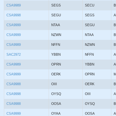
CSA9989
SEGS
SECU
B
CSA9998
SEGU
SEGS
A
CSA9999
NTAA
SEGU
B
CSA9999
NZWN
NTAA
B
CSA9989
NFFN
NZWN
B
SAC2972
YBBN
NFFN
A
CSA9989
OPRN
YBBN
A
CSA9999
OERK
OPRN
M
CSA9988
OIII
OERK
B
CSA9998
OYSQ
OIII
A
CSA9988
OOSA
OYSQ
B
CSA9999
OYAA
OOSA
A