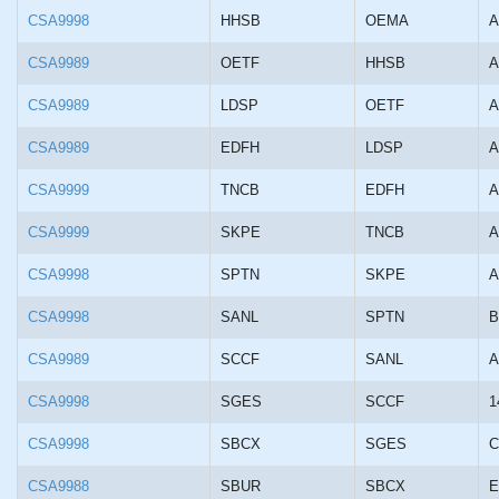
CSA9998
HHSB
OEMA
A
CSA9989
OETF
HHSB
A
CSA9989
LDSP
OETF
A
CSA9989
EDFH
LDSP
A
CSA9999
TNCB
EDFH
A
CSA9999
SKPE
TNCB
A
CSA9998
SPTN
SKPE
A
CSA9998
SANL
SPTN
B
CSA9989
SCCF
SANL
A
CSA9998
SGES
SCCF
1
CSA9998
SBCX
SGES
C
CSA9988
SBUR
SBCX
E