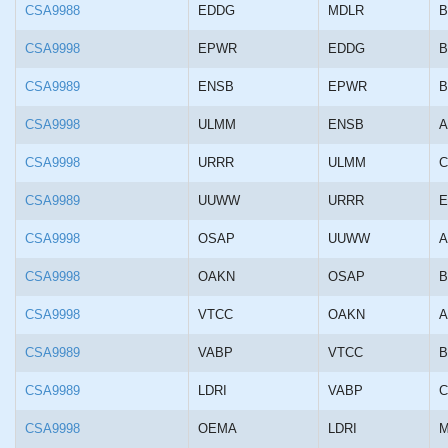
CSA9988
EDDG
MDLR
B
CSA9998
EPWR
EDDG
B
CSA9989
ENSB
EPWR
B
CSA9998
ULMM
ENSB
A
CSA9998
URRR
ULMM
C
CSA9989
UUWW
URRR
E
CSA9998
OSAP
UUWW
A
CSA9998
OAKN
OSAP
B
CSA9998
VTCC
OAKN
A
CSA9989
VABP
VTCC
B
CSA9989
LDRI
VABP
C
CSA9998
OEMA
LDRI
M